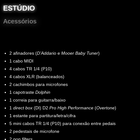
ESTÚDIO
Acessórios
2 afinadores (
D’Addario
e
Mooer Baby Tuner
)
1 cabo MIDI
4 cabos TR 1/4 (P10)
4 cabos XLR (balanceados)
2 cachimbos para microfones
1 capotraste
Dolphin
1 correia para guitarra/baixo
1
direct box
(DI) D2
Pro High Performance
(
Overtone
)
1 estante para partitura/letra/cifra
5 mini cabos TR 1/4 (P10) para conexão entre pedais
2 pedestais de microfone
2
pop filters