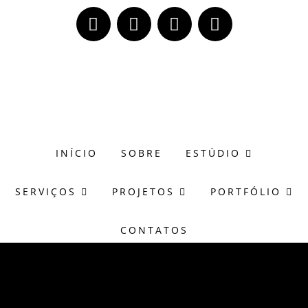
(51) 98171-8273
wagner@casasonora.art.br
INÍCIO
SOBRE
ESTÚDIO
SERVIÇOS
PROJETOS
PORTFÓLIO
CONTATOS