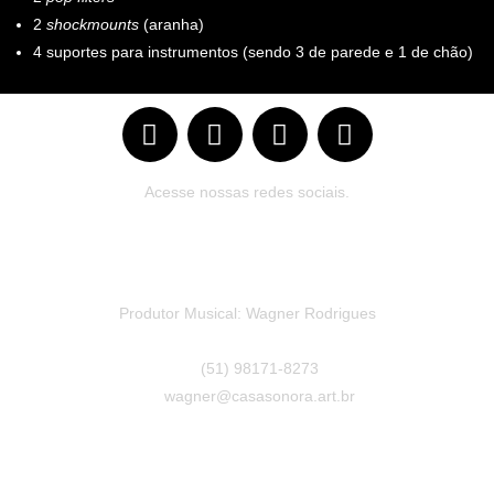
2
shockmounts
(aranha)
4 suportes para instrumentos (sendo 3 de parede e 1 de chão)
Acesse nossas redes sociais.
Produtor Musical: Wagner Rodrigues
(51) 98171-8273
wagner@casasonora.art.br