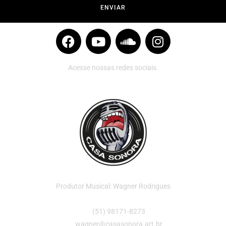
ENVIAR
Acesse nossas redes sociais.
Produtor Musical: Wagner Rodrigues
(51) 98171-8273
wagner@casasonora.art.br