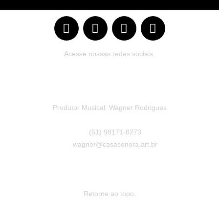
Acesse nossas redes sociais.
Produtor Musical: Wagner Rodrigues
(51) 98171-8273
wagner@casasonora.art.br
Retorne ao topo.