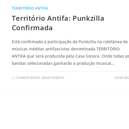
A
DECIR”
TERRITÓRIO ANTIFA
MARCA
PRESENÇA
Território Antifa: Punkzilla
NO
TERRITÓRIO
ANTIFA
Confirmada
Está confirmada a participação da Punkzilla na coletânea de
músicas inéditas antifascistas denominada TERRITÓRIO
ANTIFA que será produzida pela Casa Sonora. Onde todas a
bandas selecionadas ganharão a produção musical…
EM
COMENTÁRIOS DESATIVADOS
14/08/20
TERRITÓRIO
ANTIFA:
PUNKZILLA
CONFIRMADA