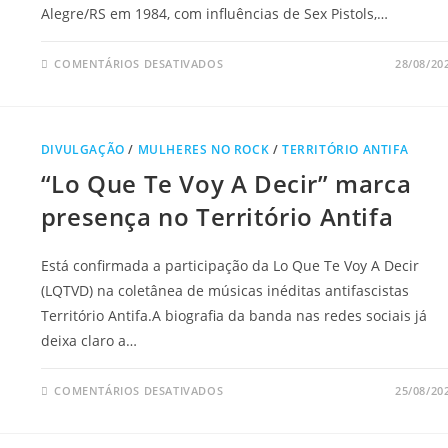
Alegre/RS em 1984, com influências de Sex Pistols,…
EM
COMENTÁRIOS DESATIVADOS
28/08/20
PUPILAS
DILATADAS:
UM
DOS
MAIORES
EXPOENTES
DIVULGAÇÃO
/
MULHERES NO ROCK
/
TERRITÓRIO ANTIFA
DO
PUNK
“Lo Que Te Voy A Decir” marca
ROCK
BRASILEIRO
NO
presença no Território Antifa
TERRITÓRIO
ANTIFA
Está confirmada a participação da Lo Que Te Voy A Decir
(LQTVD) na coletânea de músicas inéditas antifascistas
Território Antifa.A biografia da banda nas redes sociais já
deixa claro a…
EM
COMENTÁRIOS DESATIVADOS
25/08/20
“LO
QUE
TE
VOY