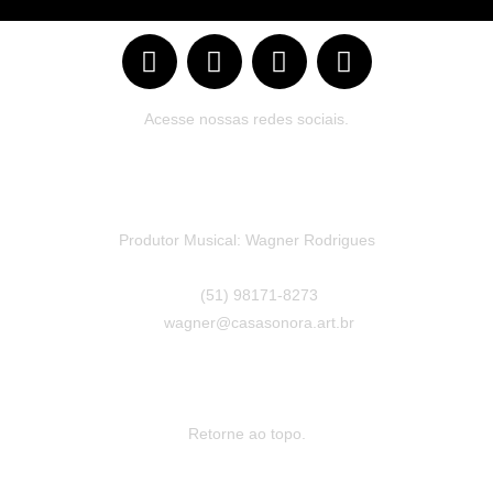
Acesse nossas redes sociais.
Produtor Musical: Wagner Rodrigues
(51) 98171-8273
wagner@casasonora.art.br
Retorne ao topo.