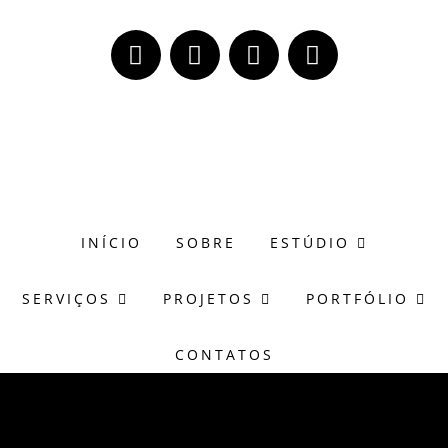
(51) 98171-8273
wagner@casasonora.art.br
INÍCIO
SOBRE
ESTÚDIO
SERVIÇOS
PROJETOS
PORTFÓLIO
CONTATOS