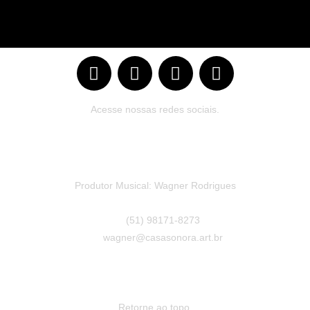
Acesse nossas redes sociais.
Produtor Musical: Wagner Rodrigues
(51) 98171-8273
wagner@casasonora.art.br
Retorne ao topo.