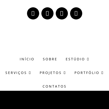
(51) 98171-8273
wagner@casasonora.art.br
INÍCIO
SOBRE
ESTÚDIO
SERVIÇOS
PROJETOS
PORTFÓLIO
CONTATOS