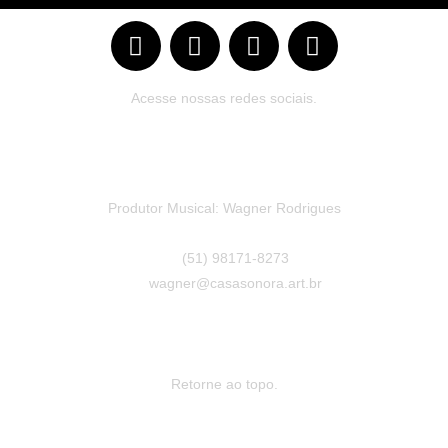
Acesse nossas redes sociais.
Produtor Musical: Wagner Rodrigues
(51) 98171-8273
wagner@casasonora.art.br
Retorne ao topo.