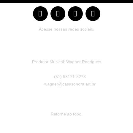
Acesse nossas redes sociais.
Produtor Musical: Wagner Rodrigues
(51) 98171-8273
wagner@casasonora.art.br
Retorne ao topo.