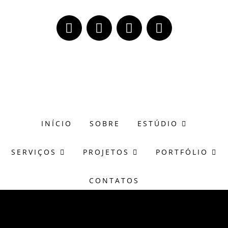
(51) 98171-8273
wagner@casasonora.art.br
INÍCIO
SOBRE
ESTÚDIO
SERVIÇOS
PROJETOS
PORTFÓLIO
CONTATOS