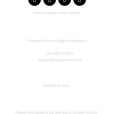
Acesse nossas redes sociais.
Produtor Musical: Wagner Rodrigues
(51) 98171-8273
wagner@casasonora.art.br
Retorne ao topo.
Pague com cartão e parcele sua produção musical.