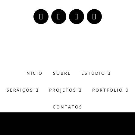
(51) 98171-8273
wagner@casasonora.art.br
INÍCIO
SOBRE
ESTÚDIO
SERVIÇOS
PROJETOS
PORTFÓLIO
CONTATOS