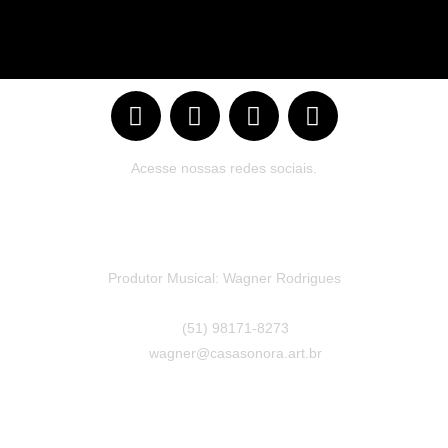
Acesse nossas redes sociais.
Produtor Musical: Wagner Rodrigues
(51) 98171-8273
wagner@casasonora.art.br