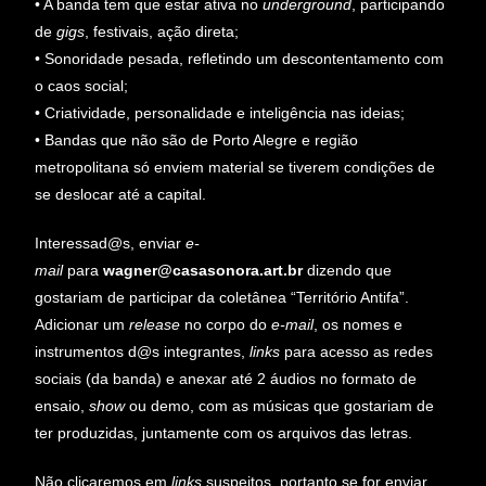
• A banda tem que estar ativa no
underground
, participando
de
gigs
, festivais, ação direta;
• Sonoridade pesada, refletindo um descontentamento com
o caos social;
• Criatividade, personalidade e inteligência nas ideias;
• Bandas que não são de Porto Alegre e região
metropolitana só enviem material se tiverem condições de
se deslocar até a capital.
Interessad@s, enviar
e-
mail
para
wagner@casasonora.art.br
dizendo que
gostariam de participar da coletânea “Território Antifa”.
Adicionar um
release
no corpo do
e-mail
, os nomes e
instrumentos d@s integrantes,
links
para acesso as redes
sociais (da banda) e anexar até 2 áudios no formato de
ensaio,
show
ou demo, com as músicas que gostariam de
ter produzidas, juntamente com os arquivos das letras.
Não clicaremos em
links
suspeitos, portanto se for enviar