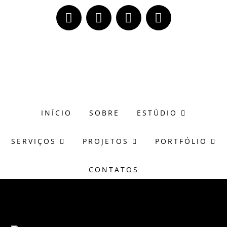
(51) 98171-8273
wagner@casasonora.art.br
INÍCIO
SOBRE
ESTÚDIO
SERVIÇOS
PROJETOS
PORTFÓLIO
CONTATOS